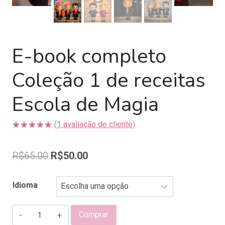
E-book completo
Coleção 1 de receitas
Escola de Magia
(
1
avaliação de cliente)
Avaliado
1
como
5.00
de 5, com
R$
65.00
R$
50.00
baseado em
avaliação
de cliente
Idioma
E-
Comprar