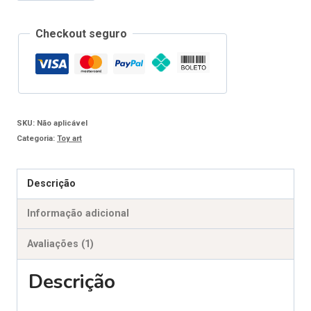
book
completo
Checkout seguro
Coleção
1
de
receitas
SKU:
Não aplicável
Escola
Categoria:
Toy art
de
Magia
Descrição
quantidade
Informação adicional
Avaliações (1)
Descrição