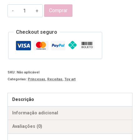
E-
Comprar
BOOK
PRINCESINHAS
Checkout seguro
2
quantidade
SKU:
Não aplicável
Categorias:
Princesas
,
Receitas
,
Toy art
Descrição
Informação adicional
Avaliações (0)