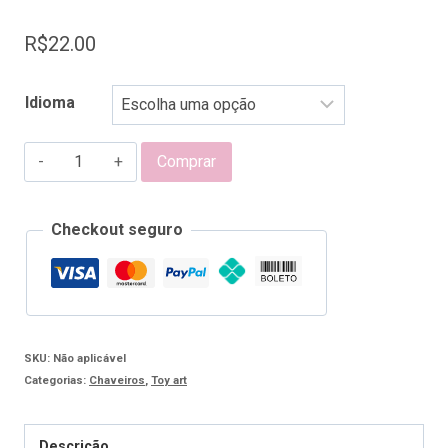
R$
22.00
Idioma
Chaveiros
Comprar
e
Adornos
Checkout seguro
de
Natal
HP
2
SKU:
Não aplicável
quantidade
Categorias:
Chaveiros
,
Toy art
Descrição